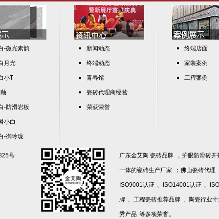
°白-微光素韵
新闻动态
终端店面
°白月光
终端动态
家装案例
°白小T
青春馆
工程案例
壳釉
瓷砖代理商经营
°白-防滑岩板
荣获荣誉
°岩小白
°白-御玲珑
825号
广东
金艾陶 瓷砖品牌
，护眼防滑砖开
一体的
瓷砖生产厂家
；
佛山瓷砖代理
ISO9001认证
、
ISO14001认证
、
IS
牌
、
工程瓷砖推荐品牌
、
陶瓷行业十
秀产品
等多项荣誉。