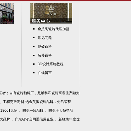
金艾陶瓷砖代理加盟
常见问题
瓷砖百科
装修百科
3D设计系统教程
在线留言
拓者；自有瓷砖釉料厂，是釉料和瓷砖研发生产融为
、
工程瓷砖定制
选金艾陶瓷砖品牌，先后荣获
O18001认证
、
陶瓷一线品牌
、
陶瓷十大畅销品
大品牌
、
广东省守合同重信用企业
、
新锐榜年度优