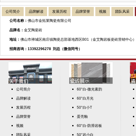
公司简介
品牌解读
发展历程
品牌荣誉
视频
团队风采
公司名称：
佛山市金拓莱陶瓷有限公司
品牌名：
金艾陶瓷砖
地址：
佛山市禅城区南庄镇陶瓷总部基地西区B01
（金艾陶岩板瓷砖营销中心
招商咨询：13392296278 刘总（微信同号）
公司简介
60°白-微光素韵
品牌解读
60°白月光
发展历程
50°白小T
品牌荣誉
蛋壳釉
视频
60°白-防滑岩板
团队风采
50°岩小白