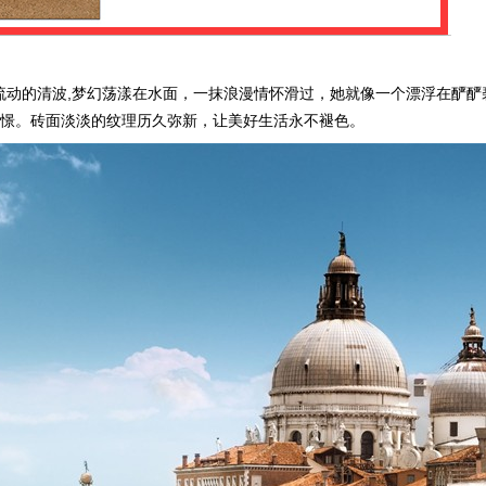
动的清波,梦幻荡漾在水面，一抹浪漫情怀滑过，她就像一个漂浮在酽酽
憬。砖面淡淡的纹理历久弥新，让美好生活永不褪色。