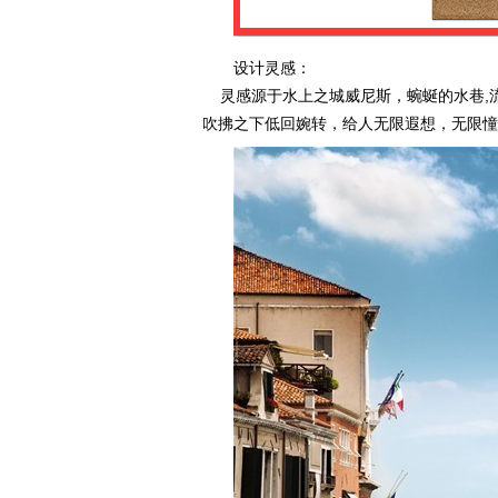
设计灵感：
灵感源于水上之城威尼斯，蜿蜒的水巷,流
吹拂之下低回婉转，给人无限遐想，无限憧