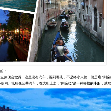
的：
刻便会觉得：这里没有汽车，要到哪儿，不是搭小火轮，便是雇 “刚朵
小胡同。轮船像公共汽车，在大街上走；“刚朵拉”是一种摇橹的小船，威