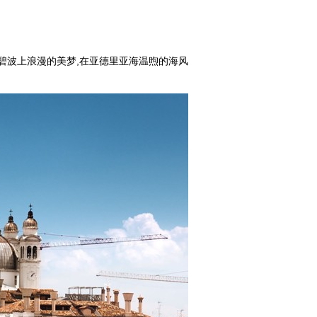
碧波上浪漫的美梦,在亚德里亚海温煦的海风