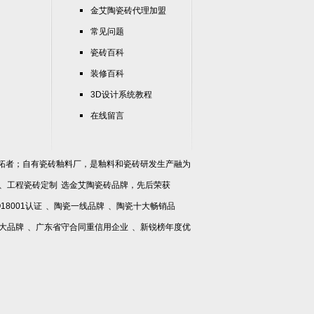
金艾陶瓷砖代理加盟
常见问题
瓷砖百科
装修百科
3D设计系统教程
在线留言
拓者；自有瓷砖釉料厂，是釉料和瓷砖研发生产融为
、
工程瓷砖定制
选金艾陶瓷砖品牌，先后荣获
O18001认证
、
陶瓷一线品牌
、
陶瓷十大畅销品
大品牌
、
广东省守合同重信用企业
、
新锐榜年度优