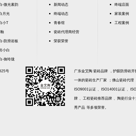
°白-微光素韵
新闻动态
终端店面
°白月光
终端动态
家装案例
°白小T
青春馆
工程案例
壳釉
瓷砖代理商经营
°白-防滑岩板
荣获荣誉
°岩小白
°白-御玲珑
825号
广东
金艾陶 瓷砖品牌
，护眼防滑砖开
一体的
瓷砖生产厂家
；
佛山瓷砖代理
ISO9001认证
、
ISO14001认证
、
IS
牌
、
工程瓷砖推荐品牌
、
陶瓷行业十
秀产品
等多项荣誉。