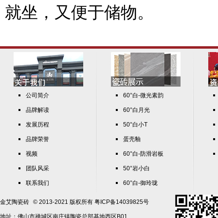
就坐，又便于储物。
公司简介
60°白-微光素韵
品牌解读
60°白月光
发展历程
50°白小T
品牌荣誉
蛋壳釉
视频
60°白-防滑岩板
团队风采
50°岩小白
联系我们
60°白-御玲珑
金艾陶瓷砖
© 2013-2021 版权所有
粤ICP备14039825号
地址：佛山市禅城区南庄镇陶瓷总部基地西区B01