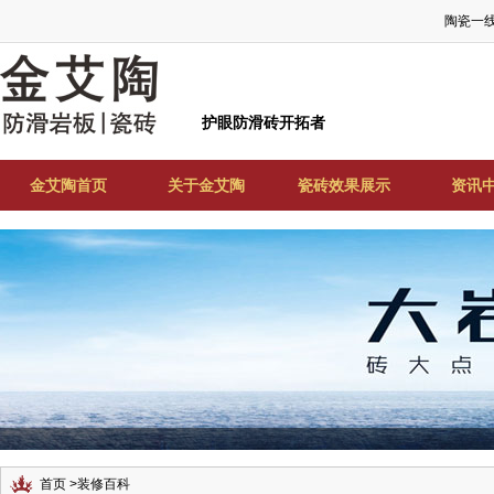
陶瓷一
护眼防滑砖开拓者
金艾陶首页
关于金艾陶
瓷砖效果展示
资讯
首页
>
装修百科